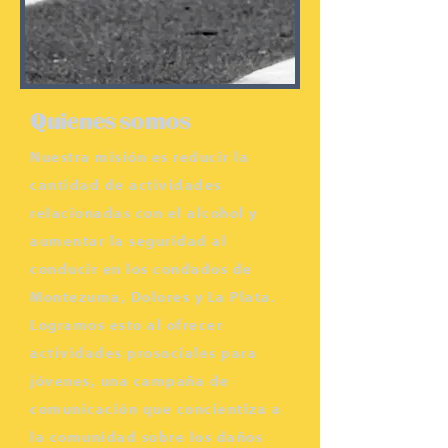
Quienes somos
Nuestra misión es reducir la
cantidad de actividades
relacionadas con el alcohol y
aumentar la seguridad al
conducir en los condados de
Montezuma, Dolores y La Plata.
Logramos esto al ofrecer
actividades prosociales para
jóvenes, una campaña de
comunicación que concientiza a
la comunidad sobre los daños