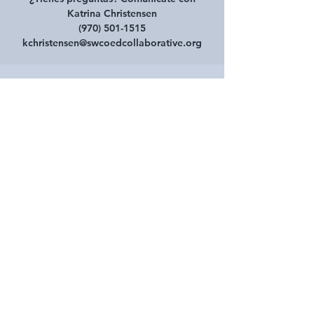
Katrina Christensen
(970) 501-1515
kchristensen@swcoedcollaborative.org
Horario y ubicación
08 may 2024, 0:00 – 23:50
Colegio Comunitario Pueblo Suroeste, 33057
US-160, Mancos, CO 81328, EE. UU.
Compartir este evento
10 West Main Street, n.° 102 Cortez, CO 81321