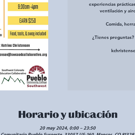
experiencias prácticas
ventilación y ai
Comida, herra
¿Tienes preguntas?
kchristens
Horario y ubicación
20 may 2024, 0:00 – 23:50
 Comunitario Pueblo Suroeste, 33057 US-160, Mancos, CO 81328,