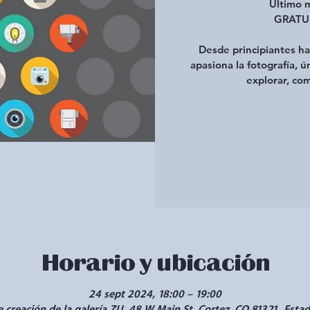
Último m
GRATUIT
Desde principiantes has
apasiona la fotografía, ú
explorar, com
Horario y ubicación
24 sept 2024, 18:00 – 19:00
e creación de la galería ZU, 48 W Main St, Cortez, CO 81321, Esta