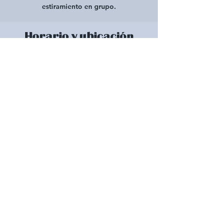
estiramiento en grupo.
Horario y ubicación
17 sept 2024, 17:30 – 18:30
Hostal de bicicletas Dolores, 507 Central Ave,
Dolores, CO 81323, EE. UU.
Compartir este evento
10 West Main Street, n.° 102 Cortez, CO 81321
general@scyclistens.org | 970-480-7293