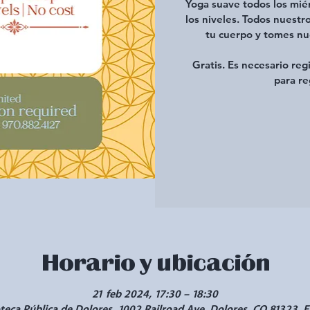
Yoga suave todos los miér
los niveles. Todos nuest
tu cuerpo y tomes nu
Gratis. Es necesario reg
para re
Horario y ubicación
21 feb 2024, 17:30 – 18:30
oteca Pública de Dolores, 1002 Railroad Ave, Dolores, CO 81323, E