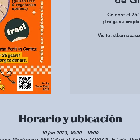
¡Celebre el 25.
¡Traiga su propia
Visite: stbarnabasc
Horario y ubicación
10 jun 2023, 16:00 – 18:00
arque Montezuma, 865 N Park St, Cortez, CO 81321, Estados Unid