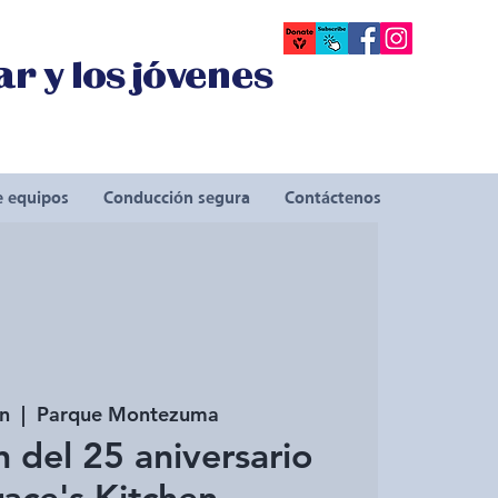
r y los jóvenes
e equipos
Conducción segura
Contáctenos
un
  |  
Parque Montezuma
 del 25 aniversario
ace's Kitchen