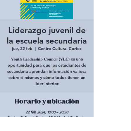
Liderazgo juvenil de
la escuela secundaria
jue, 22 feb
  |  
Centro Cultural Cortez
𝐘𝐨𝐮𝐭𝐡 𝐋𝐞𝐚𝐝𝐞𝐫𝐬𝐡𝐢𝐩 𝐂𝐨𝐮𝐧𝐜𝐢𝐥 (𝐘𝐋𝐂) es una
oportunidad para que los estudiantes de
secundaria aprendan información valiosa
sobre sí mismos y cómo todos tienen un
líder interior.
Horario y ubicación
22 feb 2024, 18:00 – 20:30
Centro Cultural Cortez, 25 N Market St, Cortez,
CO 81321, EE. UU.