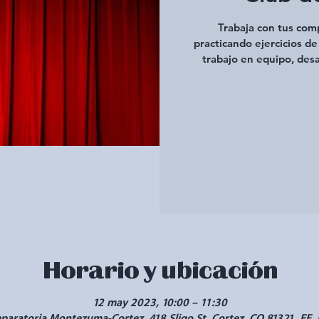
Trabaja con tus com
practicando ejercicios d
trabajo en equipo, desa
Horario y ubicación
12 may 2023, 10:00 – 11:30
paratoria Montezuma-Cortez, 418 Sligo St, Cortez, CO 81321, EE.