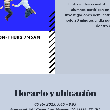
Club de fitness matutin
alumnos participan en 
investigaciones demuestra
solo 20 minutos al día p
dentro 
Horario y ubicación
05 abr 2023, 7:45 – 8:05
Elemental, 301 Grand Ave, Mancos, CO 81328, EE. UU.