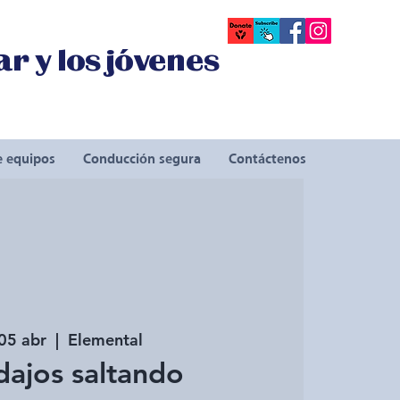
r y los jóvenes
e equipos
Conducción segura
Contáctenos
05 abr
  |  
Elemental
dajos saltando