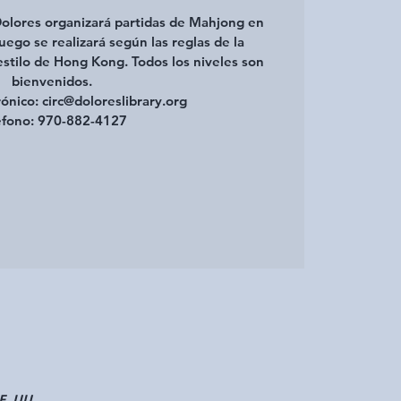
 Dolores organizará partidas de Mahjong en
 juego se realizará según las reglas de la
 estilo de Hong Kong. Todos los niveles son
bienvenidos.
ónico: circ@doloreslibrary.org
éfono: 970-882-4127
E. UU.