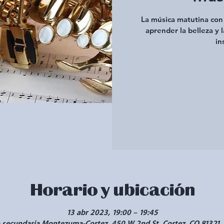
La música matutina con 
aprender la belleza y l
in
Horario y ubicación
13 abr 2023, 19:00 – 19:45
 secundaria Montezuma-Cortez, 450 W 2nd St, Cortez, CO 81321,