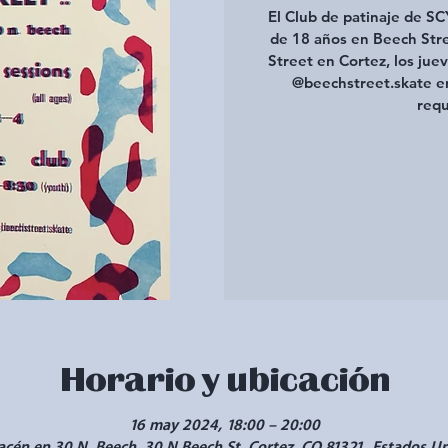
El Club de patinaje de S
de 18 años en Beech Str
Street en Cortez, los juev
@beechstreet.skate en
requ
Horario y ubicación
16 may 2024, 18:00 – 20:00
cén en 30 N. Beech, 30 N Beech St, Cortez, CO 81321, Estados U