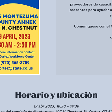
proveedores de capacit
presentes para ayudar a
s
Comuníquese con el C
c
Horario y ubicación
19 abr 2023, 10:30 – 14:30
exo del condado de Montezuma, 107 N Chestnut St, Cortez, CO 81