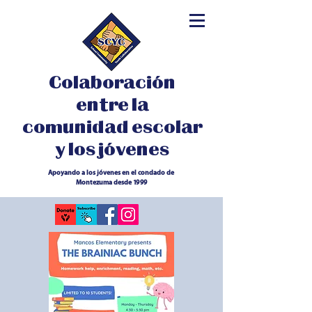
Colaboración
entre la
comunidad escolar
y los jóvenes
Apoyando a los jóvenes en el condado de
Montezuma desde 1999