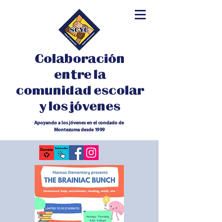
Colaboración
entre la
comunidad escolar
y los jóvenes
Apoyando a los jóvenes en el condado de
Montezuma desde 1999