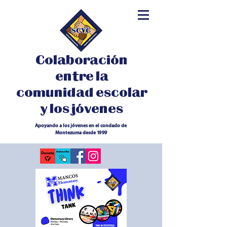
Colaboración
entre la
comunidad escolar
y los jóvenes
Apoyando a los jóvenes en el condado de
Montezuma desde 1999