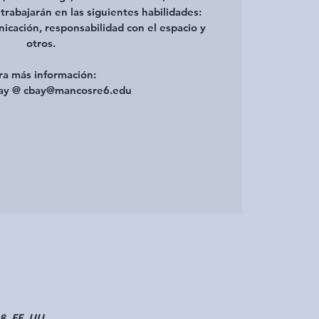
trabajarán en las siguientes habilidades:
icación, responsabilidad con el espacio y
otros.
ra más información:
Bay @ cbay@mancosre6.edu
8, EE. UU.